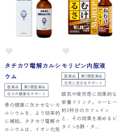
タチカワ電解カルシ
モリピン内服液
ウム
医薬品
第3類医薬品
元気と活力をサポート
医薬品
第3類医薬品
眠気や疲労感に効果的な
日々の健康をサポート
栄養ドリンク。コーヒー
骨の健康に欠かせないカ
約3杯分のカフェイン
ルシウムを、より効率的
と、その効果を高めるビ
に補給。タチカワ電解カ
タミンB群・タ...
ルシウムは、イオン化処